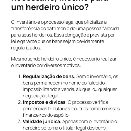
um herdeiro único?
O inventário é o processo legal que oficializa a
transferência do patrimônio de uma pessoa falecida
para seus herdeiros. Essa obrigação é prevista por
lei e garante que os bens sejam devidamente
regularizados.
Mesmo sendo herdeiro único, é necessário realizar
o inventário por diversos motivos:
Regularização de bens
: Sem o inventário, os
bens permanecem no nome do falecido,
impossibilitando a venda, aluguel ou qualquer
negociação legal.
Impostos e dívidas
: O processo verifica
pendências tributárias e outros compromissos
financeiros do espólio.
Validade jurídica
: Apenas com o inventário o
herdeiro se torna o titular legal dos bens.