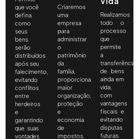
Vida
Criaremos
que você
Realizamos
uma
defina
todo o
empresa
como
processo
para
seus
que
administrar
bens
permite
o
serão
a
patrimônio
distribuídos
transferência
da
após seu
de bens
família,
falecimento,
ainda em
proporcionando
evitando
vida,
maior
conflitos
com
organização,
entre
vantagens
proteção
herdeiros
fiscais e
e
e
evitando
economia
garantindo
disputas
de
que suas
futuras.
impostos.
vontades