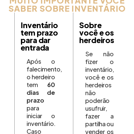
MUITO IMPORTANTE VOCÊ
SABER SOBRE INVENTÁRIO
Inventário
Sobre
tem prazo
você e os
para dar
herdeiros
entrada
Se não
Após o
fizer o
falecimento,
inventário,
o herdeiro
você e os
tem
60
herdeiros
dias de
não
prazo
poderão
para
usufruir,
iniciar o
fazer a
inventário.
partilha ou
Caso
vender os