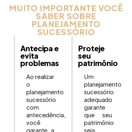
MUITO IMPORTANTE VOCÊ
SABER SOBRE
PLANEJAMENTO
SUCESSÓRIO
Antecipa e
Proteje
evita
seu
problemas
patrimônio
Ao realizar
Um
o
planejamento
planejamento
sucessório
sucessório
adequado
com
garante
antecedência,
que seu
você
patrimônio
garante a
seja