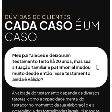
DÚVIDAS DE CLIENTES
CADA CASO
É UM
CASO
Meu pai faleceu e deixou um
testamento feito há 20 anos, mas sua
situação familiar e patrimonial mudou
muito desde então. Esse testamento
ainda é válido?
A validade do testamento depende de diversos
fatores, como a capacidade mental do
testador no momento da sua elaboração e a
observância das formalidades legais. Mudanças