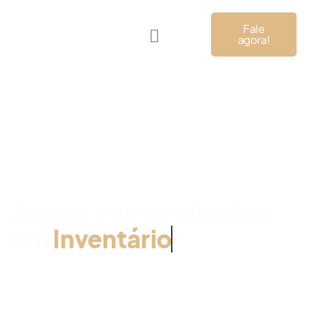
Fale
agora!
Família e
Sucessões
Somos especializados
em
Inventário
Cavalcanti & Associados é