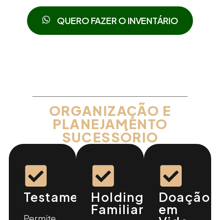
QUERO FAZER O INVENTÁRIO
ORGANIZAÇÃO E
PLANEJAMENTO
SUCESSÓRIO
Testamento
Holding
Doação
Familiar
em
Permite