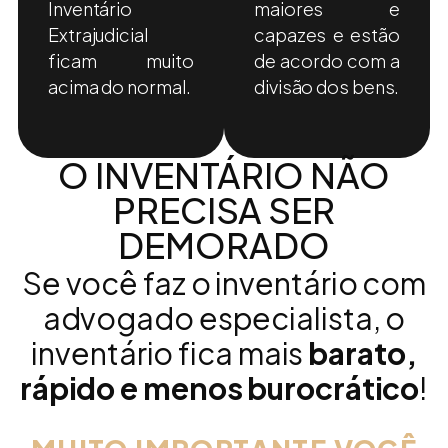
Inventário
maiores e
Extrajudicial
capazes e estão
ficam muito
de acordo com a
acima do normal.
divisão dos bens.
O INVENTÁRIO NÃO
PRECISA SER
DEMORADO
Se você faz o inventário com
advogado especialista, o
inventário fica mais
barato,
rápido e menos burocrático
!​