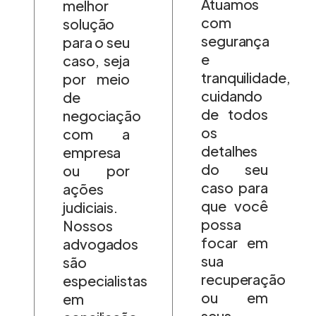
Atuamos
melhor
com
solução
segurança
para o seu
e
caso, seja
tranquilidade,
por meio
cuidando
de
de todos
negociação
os
com a
detalhes
empresa
do seu
ou por
caso para
ações
que você
judiciais.
possa
Nossos
focar em
advogados
sua
são
recuperação
especialistas
ou em
em
seus