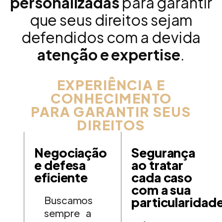
personalizadas
para garantir
que seus direitos sejam
defendidos com a devida
atenção e expertise
.
EXPERIÊNCIA E
CONHECIMENTO
PARA GARANTIR SEUS
DIREITOS
Negociação
Segurança
e defesa
ao tratar
eficiente
cada caso
com a sua
Buscamos
particularidad
sempre a