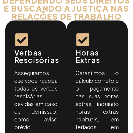
DEFENDENDO SEUS DIREITOS
E BUSCANDO A JUSTIÇA NAS
RELAÇÕES DE TRABALHO
Verbas
Horas
Rescisórias
Extras
Asseguramos
Garantimos o
que você receba
cálculo correto e
todas as verbas
o pagamento
rescisórias
das suas horas
devidas em caso
extras, incluindo
de demissão,
horas extras
como aviso
habituais, em
prévio
feriados, em