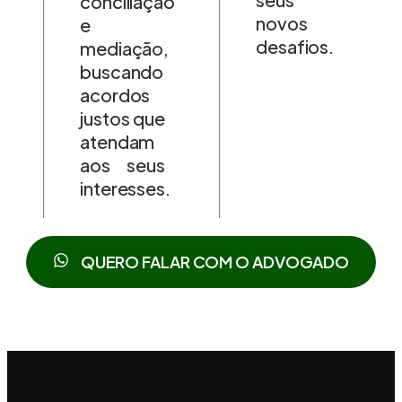
conciliação
novos
e
desafios.
mediação,
buscando
acordos
justos que
atendam
aos seus
interesses.
QUERO FALAR COM O ADVOGADO