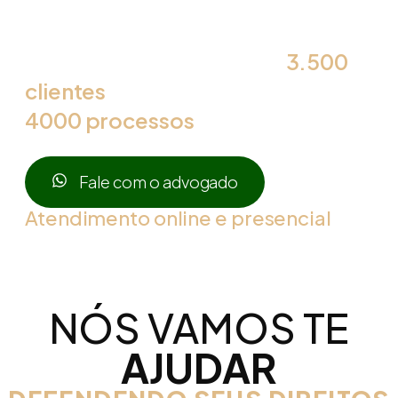
Cavalcanti & Associados é
especialista com mais de
3.500
clientes
atendidos e mais de
4000 processos
em andamento.
Fale com o advogado
Atendimento online e presencial
NÓS VAMOS TE
AJUDAR