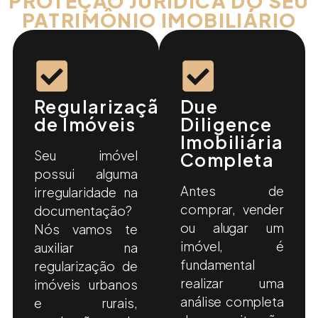
PROTEÇÃO JURÍDICA DO SEU
PATRIMÔNIO IMOBILIÁRIO
Regularização
Due
de Imóveis
Diligence
Imobiliária
Seu imóvel
Completa
possui alguma
Antes de
irregularidade na
comprar, vender
documentação?
ou alugar um
Nós vamos te
imóvel, é
auxiliar na
fundamental
regularização de
realizar uma
imóveis urbanos
análise completa
e rurais,