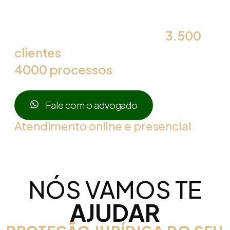
Cavalcanti & Associados é
especialista com mais de
3.500
clientes
atendidos e mais de
4000 processos
em andamento.
Fale com o advogado
Atendimento online e presencial
NÓS VAMOS TE
AJUDAR