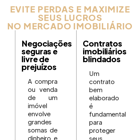
EVITE PERDAS E MAXIMIZE
SEUS LUCROS
NO MERCADO IMOBILIÁRIO
Negociações
Contratos
seguras e
imobiliários
livre de
blindados
prejuízos
Um
A compra
contrato
ou venda
bem
de um
elaborado
imóvel
é
envolve
fundamental
grandes
para
somas de
proteger
dinheiro e
seus