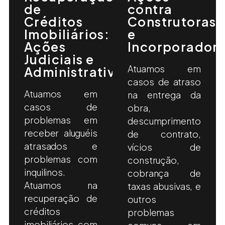
de
contra
Créditos
Construtoras
Imobiliários:
e
Ações
Incorporador
Judiciais e
Atuamos em
Administrativas
casos de atraso
Atuamos em
na entrega da
casos de
obra,
problemas em
descumprimento
receber aluguéis
de contrato,
atrasados e
vícios de
problemas com
construção,
inquilinos.
cobrança de
Atuamos na
taxas abusivas, e
recuperação de
outros
créditos
problemas
imobiliários, com